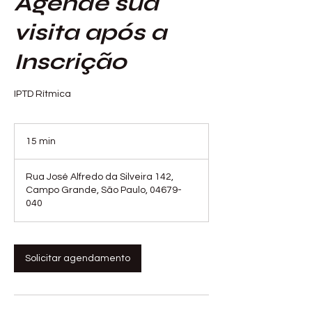
Agende sua
visita após a
Inscrição
IPTD Rítmica
15 min
1
5
m
Rua José Alfredo da Silveira 142,
i
Campo Grande, São Paulo, 04679-
n
040
Solicitar agendamento