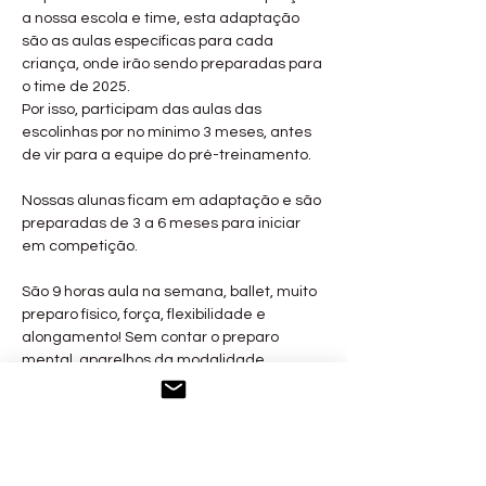
a nossa escola e time, esta adaptação 
são as aulas específicas para cada 
criança, onde irão sendo preparadas para 
o time de 2025.
Por isso, participam das aulas das 
escolinhas por no mínimo 3 meses, antes 
de vir para a equipe do pré-treinamento. 
Nossas alunas ficam em adaptação e são 
preparadas de 3 a 6 meses para iniciar 
em competição. 
São 9 horas aula na semana, ballet, muito 
preparo físico, força, flexibilidade e 
alongamento! Sem contar o preparo 
mental, aparelhos da modalidade 
acompanhamento específico a cada 
criança. Para as menores com 6 e 7 anos 
2 horas por dia 3 x semana. 
Mostrar mais