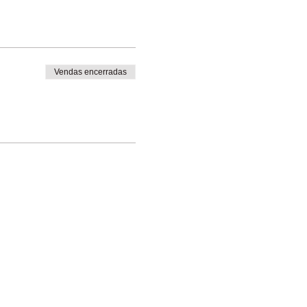
Vendas encerradas
a dança, o ballet é a base