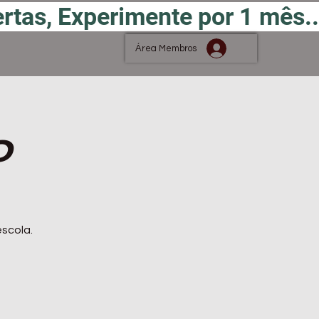
Área Membros
o
escola.