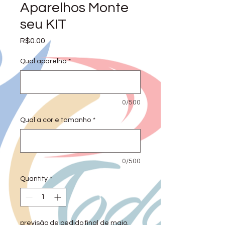
Aparelhos Monte
seu KIT
Price
R$0.00
Qual aparelho
*
0/500
Qual a cor e tamanho
*
0/500
Quantity
*
previsão de pedido final de maio,