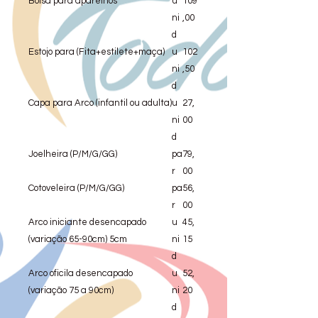
Bolsa para aparelhos
u
109
ni
,00
d
Estojo para (Fita+estilete+maça)
u
102
ni
,50
d
Capa para Arco (infantil ou adulta)
u
27,
ni
00
d
Joelheira (P/M/G/GG)
pa
79,
r
00
Cotoveleira (P/M/G/GG)
pa
56,
r
00
Arco iniciante desencapado
u
45,
(variação 65-90cm) 5cm
ni
15
d
Arco oficila desencapado
u
52,
(variação 75 a 90cm)
ni
20
d