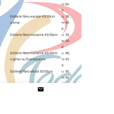
ni
90
d
Estilete fibra escolar 45/50cm
u
38,
s/emp
ni
40
d
Estilete fibra iniciante 45/50cm
u
55,
ni
00
d
Estilete fibra iniciante 45/50cm
u
66,
c/gliter ou fluorescente
ni
40
d
Estilete fibra oficial 50/55cm
u
65,
ni
60
d
Estilete fibra oficial 50/55cm
u
77,
c/gliter ou fluorescente
ni
60
d
Fita 3M ou 4M cetim cores lisas
u
25,