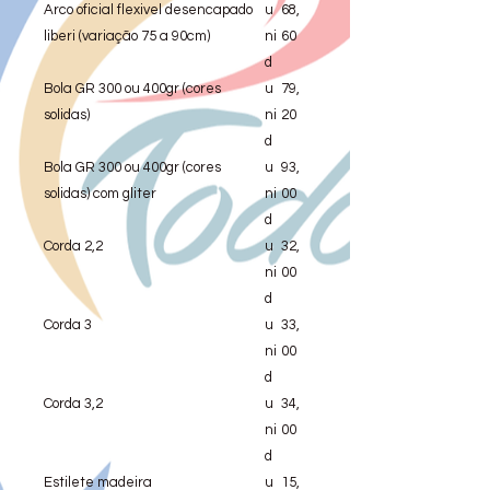
Arco oficial flexivel desencapado
u
68,
liberi (variação 75 a 90cm)
ni
60
d
Bola GR 300 ou 400gr (cores
u
79,
solidas)
ni
20
d
Bola GR 300 ou 400gr (cores
u
93,
solidas) com gliter
ni
00
d
Corda 2,2
u
32,
ni
00
d
Corda 3
u
33,
ni
00
d
Corda 3,2
u
34,
ni
00
d
Estilete madeira
u
15,