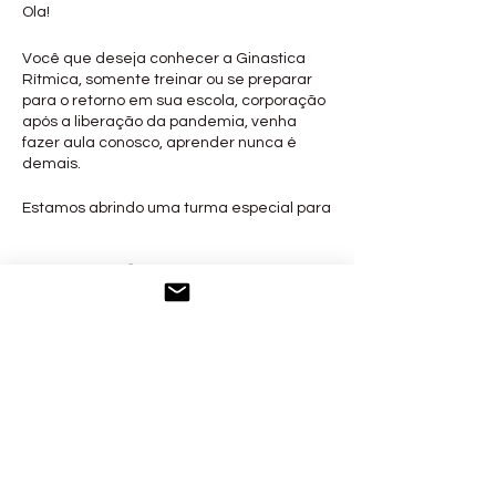
Ola!
Você que deseja conhecer a Ginastica
Rítmica, somente treinar ou se preparar
para o retorno em sua escola, corporação
após a liberação da pandemia, venha
fazer aula conosco, aprender nunca é
demais.
Estamos abrindo uma turma especial para
você que esta parado mas deseja
continuar os treinos e não ficar parado
Share this event
neste momento!
As aulas são on-line as terças e quintas a
noite das 19:00 as 20:30 horas, e o preço é
bem bacana.
Marcia Duque ex baliza campeã estadual
e nacional é treinadora e fundadora do
projeto GR Para Todos na modalidade de
ginastica rítmica. Graduada em
© 2012 by IPTD Ritmica
Educação Física, tem com seu time de