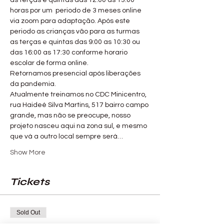
as terças e quintas das 12:00 as 13:00 
horas por um  periodo de 3 meses online 
via zoom para adaptação. Após este 
periodo as crianças vão para as turmas 
as terças e quintas das 9:00 as 10:30 ou 
das 16:00 as 17:30 conforme horario 
escolar de forma online. 
Retornamos presencial após liberações 
da pandemia. 
Atualmente treinamos no CDC Minicentro, 
rua Haideé Silva Martins, 517 bairro campo 
grande, mas não se preocupe, nosso 
projeto nasceu aqui na zona sul, e mesmo 
que vá a outro local sempre será…
Show More
Tickets
Sold Out