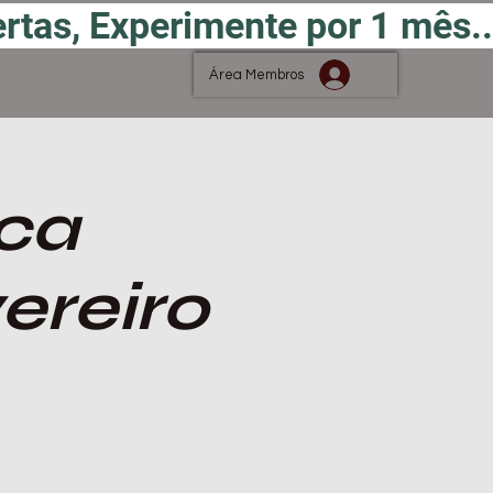
Área Membros
ica
ereiro